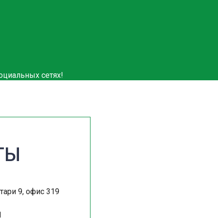
ТЫ
тари 9, офис 319
1