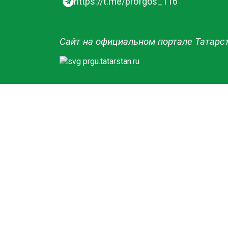
https://t.me/profgos_116
Сайт на официальном портале Татарс
prgu.tatarstan.ru